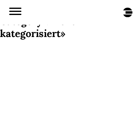
DE
/
EN
Category «Nicht
kategorisiert»