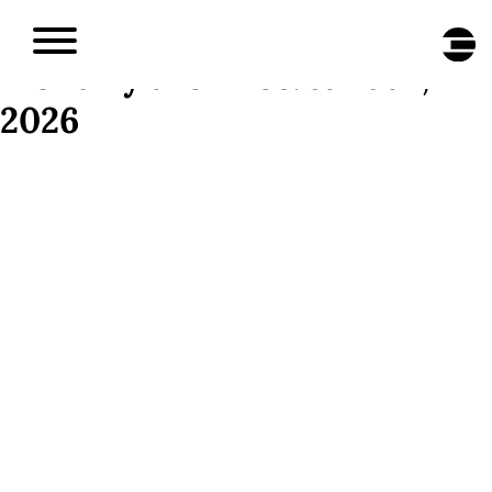
DE
/
EN
Monthly archives: Januar,
2026