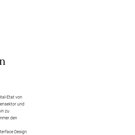
in
tal-Etat von
iensektor und
hin zu
immer den
nterface Design