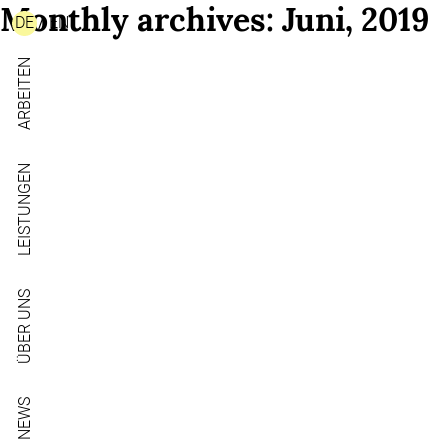
Monthly archives: Juni, 2019
DE
/
EN
ARBEITEN
LEISTUNGEN
ÜBER UNS
NEWS