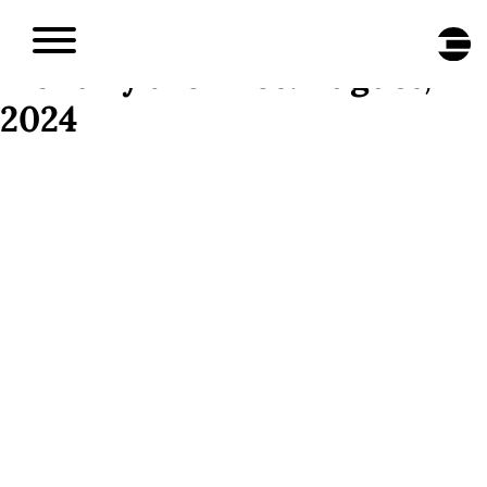
DE
/
EN
Monthly archives: August,
2024