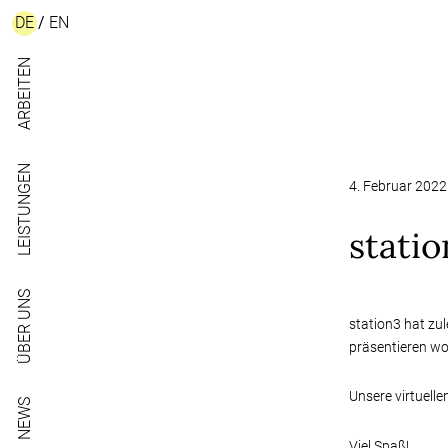
DE
/
EN
ARBEITEN
LEISTUNGEN
4. Februar 2022
statio
ÜBER UNS
station3 hat zul
präsentieren wo
Unsere virtuell
NEWS
Viel Spaß!