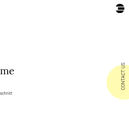
CONTACT US
äume
nschnitt