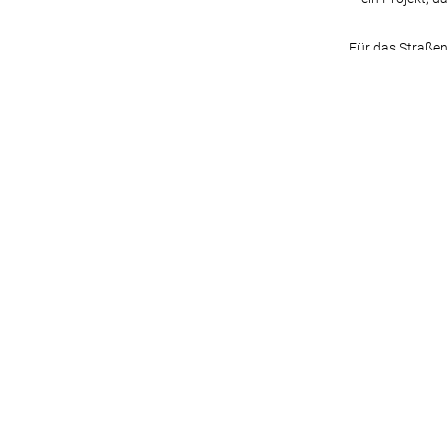
Für das Straßen
kulturelle Vielf
Projekts zu wer
entstand ein vis
und zum Mitmac
📸 Credit: J. K