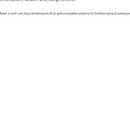
fest rund um das Pollmann-Eck entwickelte station3 GmbH eine Kampagn
alt und Energie des Stadtteils sichtbar machte und die Menschen aktiv einlu
den. Mit kraftvollen Bildwelten, prägnanten Headlines und kontrastreich
ueller Auftritt, der nicht nur Nähe schuf und zum Dialog einlud, sondern a
hen motivierte.
onrad Schmidt
Alle News