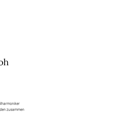
loh
ilharmoniker
Norden zusammen