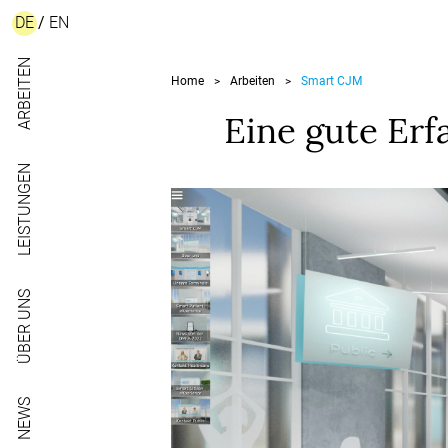
DE
/
EN
ARBEITEN
Home
Arbeiten
Smart CJM
>
>
Eine gute Er
LEISTUNGEN
ÜBER UNS
NEWS